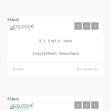
Haus
279.000€
3
157
m²
HAUS
37154 Northeim, Deutschland
Marc
2 Jahren vor
Haus
129.000€