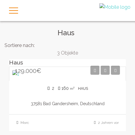
Haus
Sortiere nach:
3 Objekte
Haus
129.000€
2
160
m²
HAUS
37581 Bad Gandersheim, Deutschland
Marc
2 Jahren vor