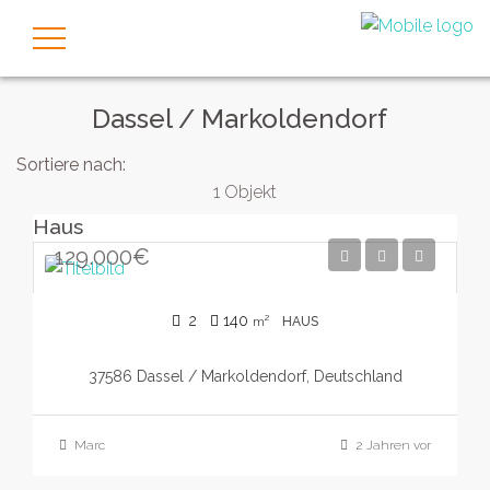
Dassel / Markoldendorf
Sortiere nach:
1 Objekt
Haus
129.000€
2
140
m²
HAUS
37586 Dassel / Markoldendorf, Deutschland
Marc
2 Jahren vor